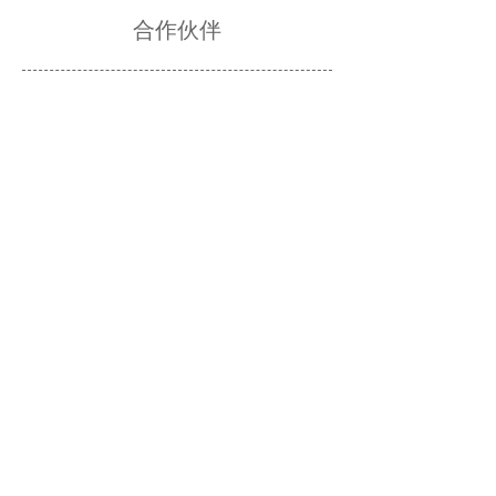
合作伙伴
版权所有：
杭州中尔节能科技有限公司
浙ICP备2025152014号-1
本网站由阿里云提供云计算及安全服务
本网站支持
IPv6